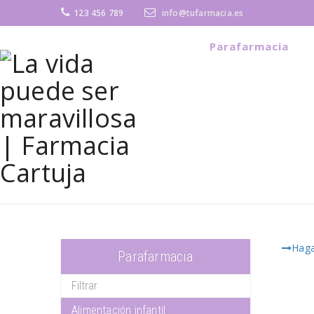
123 456 789
info@tufarmacia.es
Parafarmacia
Haga
Parafarmacia
Alimentación infantil