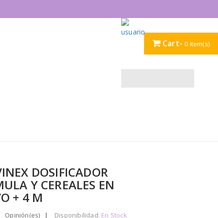
Cart-
0
item(s)
INEX DOSIFICADOR
ULA Y CEREALES EN
O + 4 M
Opinión(es)
|
Disponibilidad
: En Stock