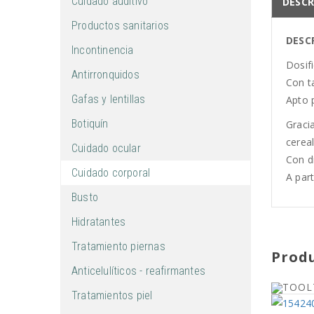
Cuidado auditivo
DESCR
Productos sanitarios
DESC
Incontinencia
Dosifi
Antirronquidos
Con ta
Gafas y lentillas
Apto 
Botiquín
Graci
cereal
Cuidado ocular
Con di
Cuidado corporal
A part
Busto
Hidratantes
Tratamiento piernas
Prod
Anticelulíticos - reafirmantes
Tratamientos piel