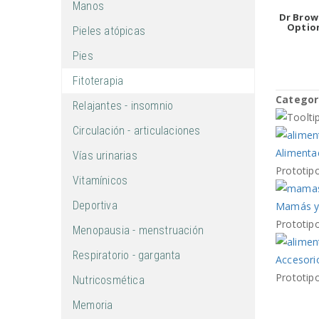
Manos
Dr Brow
Option
Pieles atópicas
Pies
Fitoterapia
Categor
Relajantes - insomnio
Circulación - articulaciones
Alimentac
Vías urinarias
Prototip
Vitamínicos
Deportiva
Mamás y
Prototip
Menopausia - menstruación
Respiratorio - garganta
Accesori
Prototip
Nutricosmética
Memoria